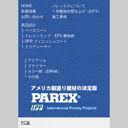
HOME
パレックスについて
新着情報
└
外断熱外壁仕上げ（EIFS）
お問い合わせ
施工事例
商品紹介
├
ベースコート
├
ドレインラップ・EPS 断熱材
├
DPR フィニッシュコート
└
クリアシーラー
├
アクアソル
├
プライマー
├
カラー材（顔料材）
└
その他
PC版